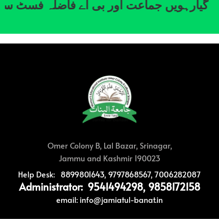
گیارہویں جماعت اور بی اے فاضلہ فسٹ سمسٹر 2024 میں طالبات کے داخلے کے لئے اندراج کا دوسرا مرحلہ شروع ہو چکا ہے۔ )
Omer Colony B, Lal Bazar, Srinagar,
Jammu and Kashmir 190023
Help Desk: 8899801643, 9797868567, 7006282087
Administrator: 9541494298, 9858172158
email: info@jamiatul-banat.in